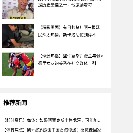
是历史最佳之一，他激励着每
【精彩画面】有目共睹！阿⬅️根廷
民众太热情，斯卡洛尼忙到停不
【球迷热播】些许复杂？费兰与佩⭐
德里女友的关系在社交媒体上引
推荐新闻
【即时资讯】每体：如果阿贾克斯出售戈茨，可能加入巴德吉的争夺
【体育焦点】凯✨塞多感谢中国香港球迷：感觉像回家；他们熬夜看