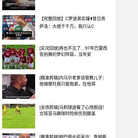
【完整回放】C罗迷弟实锤⬇️昔日贡
萨洛：大佬千千万，我只认C
[实况回放]再也不见了…97年巴雷西
告别赛的梦幻阵容，当年安
[精准剪辑]内马尔老爹谈管教儿子：
他骑摩托我只能抱紧，在他耳
[全场剪辑]马刺球迷看了心惊胆战！
文班亚马踢球时险些伤到膝盖
[赛事剪辑]姆巴佩此前采访：詹姆斯