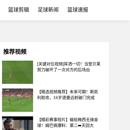
篮球剪辑
足球新闻
篮球速报
推荐视频
[关键对位视频]挥洒一切！当登贝莱
努力破坏了一次对方的后场出
【精选视频推荐】未来可期！斯凯
利助攻，16岁道曼远射破门完成
【精彩赛事短片】输给梅西无缘金
球！姆巴佩爆料：第二➡️天回大