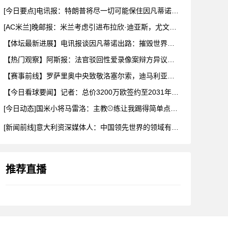
[今日要点]电讯报：特朗普将尽一切可能保住因凡蒂诺，他对因凡
[AC米兰]晚邮报：米兰考虑引进布拉欣·迪亚斯，尤文此前也曾
【体坛最新进展】电讯报谈因凡蒂诺出路：摧毁世界杯？分化击破欧
【热门观察】阿斯报：法官驳回性爱录像案辩方异议，阿森西奥等人
【赛事前线】罗萨里奥中央致敬洛塞尔索，迪马利亚向他颁发纪念奖
【今日看球要闻】记者：总价3200万欧签约至2031年，多特
[今日动态]国米小将马雷洛：主教⚾练让我踢得简单点，我的目标
[新闻前线]意大利资深媒体人：中国领先世界的领域有很多，足球
推荐直播