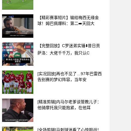
【精彩赛事短片】输给梅西无缘金
球！姆巴佩爆料：第二➡️天回大
【完整回放】C罗迷弟实锤⬇️昔日贡
萨洛：大佬千千万，我只认C
[实况回放]再也不见了…97年巴雷西
告别赛的梦幻阵容，当年安
[精准剪辑]内马尔老爹谈管教儿子：
他骑摩托我只能抱紧，在他耳
[全场剪辑]马刺球迷看了心惊胆战！