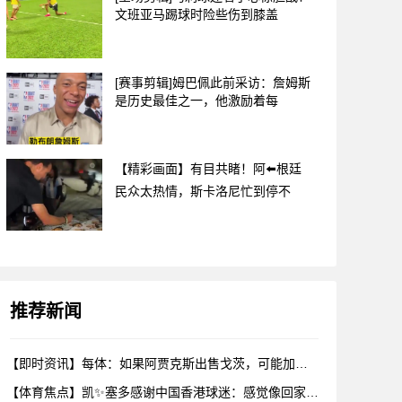
文班亚马踢球时险些伤到膝盖
[赛事剪辑]姆巴佩此前采访：詹姆斯
是历史最佳之一，他激励着每
【精彩画面】有目共睹！阿⬅️根廷
民众太热情，斯卡洛尼忙到停不
推荐新闻
【即时资讯】每体：如果阿贾克斯出售戈茨，可能加入巴德吉的争夺
【体育焦点】凯✨塞多感谢中国香港球迷：感觉像回家；他们熬夜看