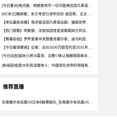
[今日要点]电讯报：特朗普将尽一切可能保住因凡蒂诺，他对因凡
[AC米兰]晚邮报：米兰考虑引进布拉欣·迪亚斯，尤文此前也曾
【体坛最新进展】电讯报谈因凡蒂诺出路：摧毁世界杯？分化击破欧
【热门观察】阿斯报：法官驳回性爱录像案辩方异议，阿森西奥等人
【赛事前线】罗萨里奥中央致敬洛塞尔索，迪马利亚向他颁发纪念奖
【今日看球要闻】记者：总价3200万欧签约至2031年，多特
[今日动态]国米小将马雷洛：主教⚾练让我踢得简单点，我的目标
[新闻前线]意大利资深媒体人：中国领先世界的领域有很多，足球
推荐直播
东南墨尔本凤凰VS日本B联赛联队_东南墨尔本凤凰VS日本B联赛联队比赛画面呈现_08月06号_NBL直播